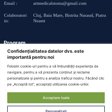
Email :
artmedicalstoma@gmail.com
Colaboratori
Cluj
,
Baia Mare
,
Bistrita Nasaud
,
Piatra
in:
Neamt
Program
Confidențialitatea datelor dvs. este
importantă pentru noi
Luni - Vineri : 13:00 - 20:00
Folosim cookie-uri pentru a vă îmbunătăți experiența de
Sambata: Inchis
navigare, pentru a vă prezenta conținut și reclame
personalizate și pentru a analiza traficul nostru. Făcând clic
pe „Acceptă tot”, acceptați utilizarea cookie-urilor.
Duminica: Inchis
Acceptare toate
Personalizați