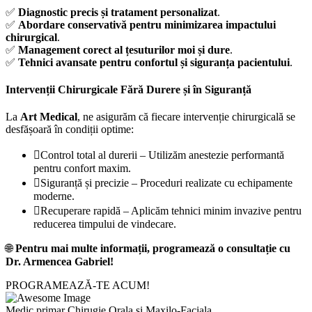
✅
Diagnostic precis și tratament personalizat
.
✅
Abordare conservativă pentru minimizarea impactului
chirurgical
.
✅
Management corect al țesuturilor moi și dure
.
✅
Tehnici avansate pentru confortul și siguranța pacientului
.
Intervenții Chirurgicale Fără Durere și în Siguranță
La
Art Medical
, ne asigurăm că fiecare intervenție chirurgicală se
desfășoară în condiții optime:
Control total al durerii – Utilizăm anestezie performantă
pentru confort maxim.
Siguranță și precizie – Proceduri realizate cu echipamente
moderne.
Recuperare rapidă – Aplicăm tehnici minim invazive pentru
reducerea timpului de vindecare.
🌐
Pentru mai multe informații, programează o consultație cu
Dr. Armencea Gabriel!
PROGRAMEAZĂ-TE ACUM!
Medic primar Chirugie Orala si Maxilo-Faciala