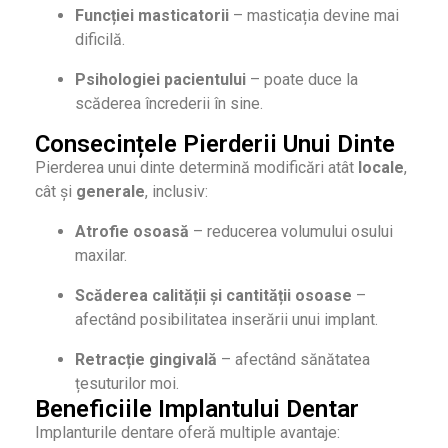
Funcției masticatorii
– masticația devine mai
dificilă.
Psihologiei pacientului
– poate duce la
scăderea încrederii în sine.
Consecințele Pierderii Unui Dinte
Pierderea unui dinte determină modificări atât
locale
,
cât și
generale
, inclusiv:
Atrofie osoasă
– reducerea volumului osului
maxilar.
Scăderea calității și cantității osoase
–
afectând posibilitatea inserării unui implant.
Retracție gingivală
– afectând sănătatea
țesuturilor moi.
Beneficiile Implantului Dentar
Implanturile dentare oferă multiple avantaje: