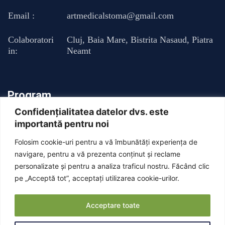
Email :
artmedicalstoma@gmail.com
Colaboratori
Cluj
,
Baia Mare
,
Bistrita Nasaud
,
Piatra
in:
Neamt
Program
Confidențialitatea datelor dvs. este
importantă pentru noi
Luni - Vineri : 13:00 - 20:00
Folosim cookie-uri pentru a vă îmbunătăți experiența de
Sambata: Inchis
navigare, pentru a vă prezenta conținut și reclame
personalizate și pentru a analiza traficul nostru. Făcând clic
pe „Acceptă tot”, acceptați utilizarea cookie-urilor.
Duminica: Inchis
Acceptare toate