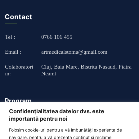
Contact
Tel :
0766 106 455
Email :
artmedicalstoma@gmail.com
Colaboratori
Cluj
,
Baia Mare
,
Bistrita Nasaud
,
Piatra
in:
Neamt
Program
Confidențialitatea datelor dvs. este
importantă pentru noi
Luni - Vineri : 13:00 - 20:00
Folosim cookie-uri pentru a vă îmbunătăți experiența de
Sambata: Inchis
navigare, pentru a vă prezenta conținut și reclame