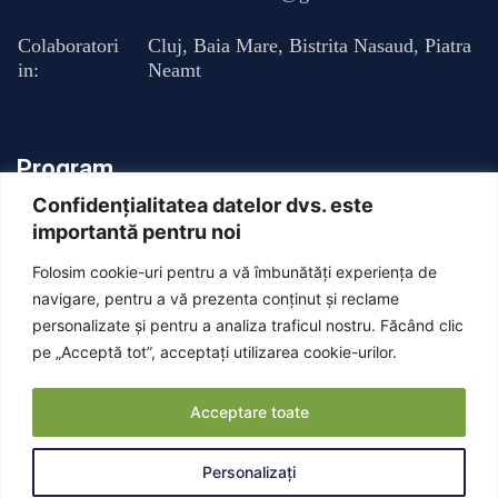
Colaboratori
Cluj
,
Baia Mare
,
Bistrita Nasaud
,
Piatra
in:
Neamt
Program
Confidențialitatea datelor dvs. este
importantă pentru noi
Luni - Vineri : 13:00 - 20:00
Folosim cookie-uri pentru a vă îmbunătăți experiența de
Sambata: Inchis
navigare, pentru a vă prezenta conținut și reclame
personalizate și pentru a analiza traficul nostru. Făcând clic
pe „Acceptă tot”, acceptați utilizarea cookie-urilor.
Duminica: Inchis
Acceptare toate
Personalizați
© Copyright Dr. Armencea Gabriel 2025 . All right