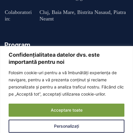
Colaboratori
Cluj
,
Baia Mare
,
Bistrita Nasaud
,
Piatra
in:
Neamt
Program
Confidențialitatea datelor dvs. este
importantă pentru noi
Luni - Vineri : 13:00 - 20:00
Folosim cookie-uri pentru a vă îmbunătăți experiența de
Sambata: Inchis
navigare, pentru a vă prezenta conținut și reclame
personalizate și pentru a analiza traficul nostru. Făcând clic
pe „Acceptă tot”, acceptați utilizarea cookie-urilor.
Duminica: Inchis
Acceptare toate
Personalizați
© Copyright Dr. Armencea Gabriel 2025 . All right