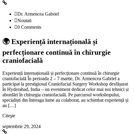
Dr. Armencea Gabriel
Noutati
0 Comments
🌍 Experiență internațională și
perfecționare continuă în chirurgie
craniofacială
Experiență internațională și perfecționare continuă în chirurgie
craniofacială În perioada 2 – 7 martie, Dr. Armencea Gabriel a
participat la prestigiosul Craniofacial Surgery Workshop desfășurat
în Hyderabad, India – un eveniment dedicat celor mai noi tehnici și
abordări în chirurgia craniofacială. Pe parcursul workshopului,
specialiști din întreaga lume au colaborat, au schimbat experiență și
au […]
Citeşte
septembrie 29, 2024