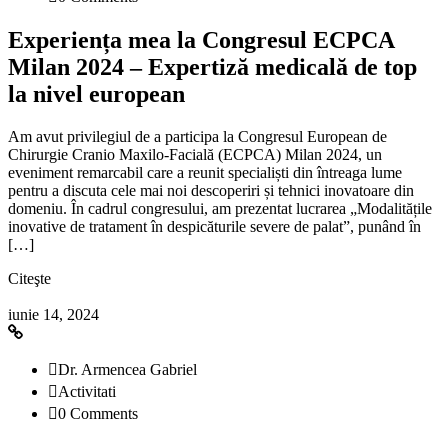
Experiența mea la Congresul ECPCA
Milan 2024 – Expertiză medicală de top
la nivel european
Am avut privilegiul de a participa la Congresul European de
Chirurgie Cranio Maxilo-Facială (ECPCA) Milan 2024, un
eveniment remarcabil care a reunit specialiști din întreaga lume
pentru a discuta cele mai noi descoperiri și tehnici inovatoare din
domeniu. În cadrul congresului, am prezentat lucrarea „Modalitățile
inovative de tratament în despicăturile severe de palat”, punând în
[…]
Citeşte
iunie 14, 2024
Dr. Armencea Gabriel
Activitati
0 Comments