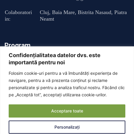
Colaboratori
Cluj
,
Baia Mare
,
Bistrita Nasaud
,
Piatra
in:
Neamt
Program
Confidențialitatea datelor dvs. este
importantă pentru noi
Luni - Vineri : 13:00 - 20:00
Folosim cookie-uri pentru a vă îmbunătăți experiența de
Sambata: Inchis
navigare, pentru a vă prezenta conținut și reclame
personalizate și pentru a analiza traficul nostru. Făcând clic
pe „Acceptă tot”, acceptați utilizarea cookie-urilor.
Duminica: Inchis
Acceptare toate
Personalizați
© Copyright Dr. Armencea Gabriel 2025 . All right